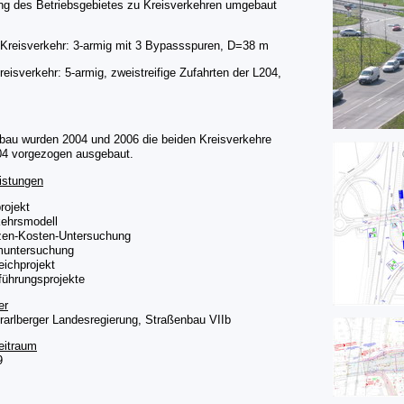
ng des Betriebsgebietes zu Kreisverkehren umgebaut
 Kreisverkehr: 3-armig mit 3 Bypassspuren, D=38 m
reisverkehr: 5-armig, zweistreifige Zufahrten der L204,
sbau wurden 2004 und 2006 die beiden Kreisverkehre
04 vorgezogen ausgebaut.
istungen
rojekt
kehrsmodell
zen-Kosten-Untersuchung
muntersuchung
eichprojekt
führungsprojekte
er
rarlberger Landesregierung, Straßenbau VIIb
eitraum
9