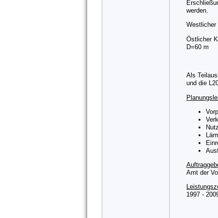
Erschließu
werden.
Westlicher
Östlicher K
D=60 m
Als Teilau
und die L2
Planungsle
Vorp
Ver
Nut
Lär
Einr
Aus
Auftraggeb
Amt der Vo
Leistungsz
1997 - 200