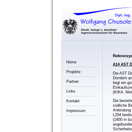
Referenzpr
Home
A14 AST D
Projekte
Die AST Do
Dornbirn a
Partner
liegt ein 
Einkaufsze
Links
(KIKA, Me
Die besteh
Kontakt
südliche Be
Anbindung 
Impressum
L204 beidse
(1400 m bz
angebunden
Sicherheits