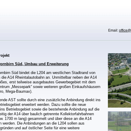
Email:
office@
ojekt
ornbirn Süd, Umbau und Erweiterung
rnbirn Süd bindet die L204 am westlichen Stadtrand von
n die A14 Rheintalautobahn an. Unmittelbar neben der A14
großes, erst teilweise ausgebautes Gewerbegebiet mit dem
ntrum „Messepark“ sowie weiteren großen Einkaufshäusern
tro, Mega-Baumax).
ende AST sollte durch eine zusätzliche Anbindung direkt ins
triebsgebiet erweitert werden. Dazu sollte die neue
ins Betriebsgebiet sowie die bestehende Anbindung auf die
itig der A14 über baulich getrennte Kollektorfahrbahnen
w. 1700 m lang) gesammelt und über diese an die A14
 werden. Die Anbindungen an die L204 sollen aus
gründen und auf östlicher Seite für eine weitere