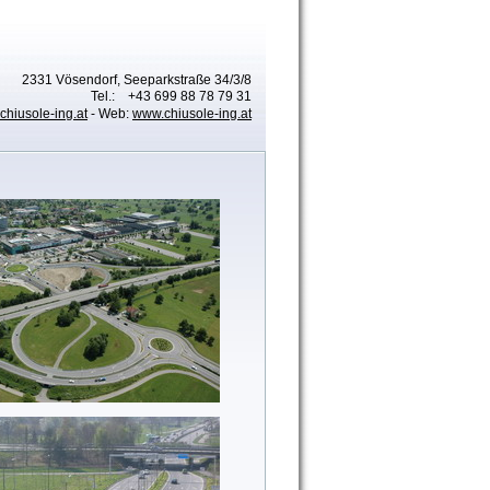
2331 Vösendorf, Seeparkstraße 34/3/8
Tel.: +43 699 88 78 79 31
chiusole-ing.at
- Web:
www.chiusole-ing.at