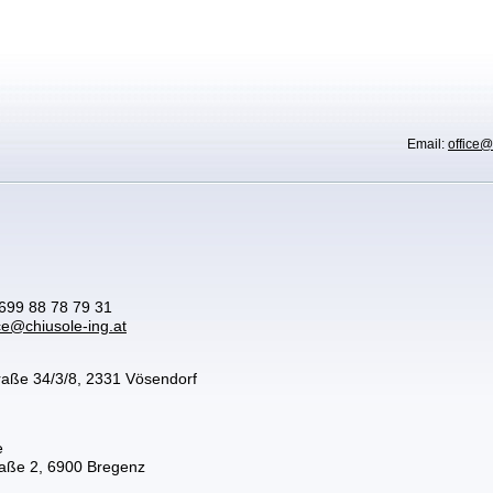
Email:
office@
699 88 78 79 31
ice@chiusole-ing.at
raße 34/3/8, 2331 Vösendorf
e
raße 2, 6900 Bregenz