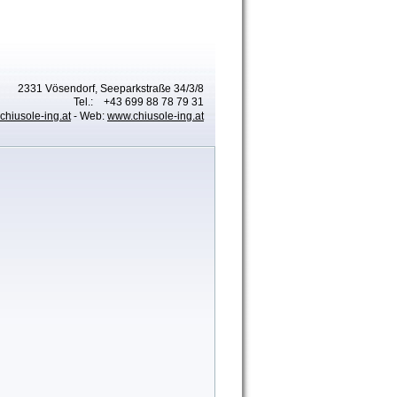
2331 Vösendorf, Seeparkstraße 34/3/8
Tel.: +43 699 88 78 79 31
chiusole-ing.at
- Web:
www.chiusole-ing.at